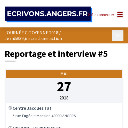
Panneau de gestion des cookies
Menu
Se connecter
JOURNÉE CITOYENNE 2018
/
Menu p
Je m&#39;inscris à une action
Reportage et interview #5
MAI
27
2018
Centre Jacques Tati
5 rue Eugénie Mansion 49000 ANGERS