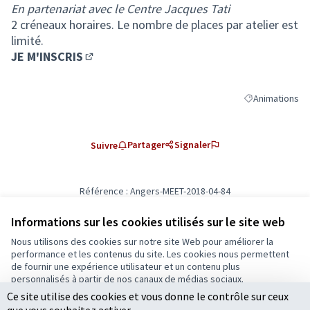
En partenariat avec le Centre Jacques Tati
2 créneaux horaires. Le nombre de places par atelier est
limité.
JE M'INSCRIS
(Lien externe)
Animations
Filtrer les résul
Partager
Signaler
Suivre
Référence : Angers-MEET-2018-04-84
Ajouter au calendrier
Informations sur les cookies utilisés sur le site web
Nous utilisons des cookies sur notre site Web pour améliorer la
Conditions d'utilisation
performance et les contenus du site. Les cookies nous permettent
Paramètres des cookies
de fournir une expérience utilisateur et un contenu plus
Ecrivons Angers sur X
Ecrivons Angers sur Facebook
personnalisés à partir de nos canaux de médias sociaux.
(Lien externe)
(Lien externe)
Ce site utilise des cookies et vous donne le contrôle sur ceux
Tout accepter