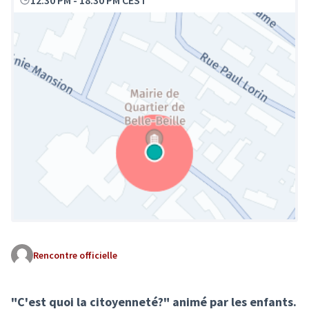
12:30 PM
-
18:30 PM CEST
Rencontre officielle
(Lien externe)
"C'est quoi la citoyenneté?" animé par les enfants.