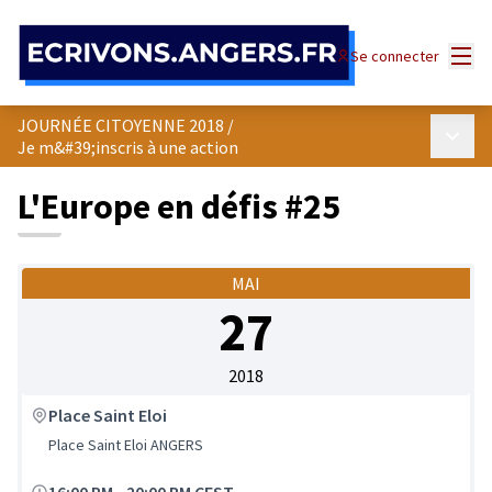
Panneau de gestion des cookies
Menu
Se connecter
JOURNÉE CITOYENNE 2018
/
Menu p
Je m&#39;inscris à une action
L'Europe en défis #25
MAI
27
2018
Place Saint Eloi
Place Saint Eloi ANGERS