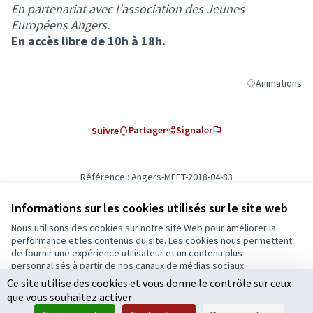
En partenariat avec l'association des Jeunes
Européens Angers.
En accès libre de 10h à 18h.
Animations
Filtrer les résul
Partager
Signaler
Suivre
Référence : Angers-MEET-2018-04-83
Ajouter au calendrier
Informations sur les cookies utilisés sur le site web
Nous utilisons des cookies sur notre site Web pour améliorer la
Conditions d'utilisation
performance et les contenus du site. Les cookies nous permettent
Paramètres des cookies
de fournir une expérience utilisateur et un contenu plus
Ecrivons Angers sur X
Ecrivons Angers sur Facebook
personnalisés à partir de nos canaux de médias sociaux.
(Lien externe)
(Lien externe)
Ce site utilise des cookies et vous donne le contrôle sur ceux
Tout accepter
que vous souhaitez activer
Accepter seulement les cookies essentiels