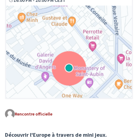
16:00 PM
-
20:00 PM CEST
Rencontre officielle
(Lien externe)
Découvrir l'Europe à travers de mini jeux.