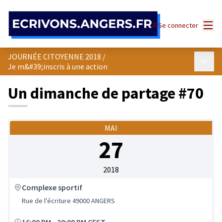
Panneau de gestion des cookies
Menu
Se connecter
JOURNÉE CITOYENNE 2018
/
Menu p
Je m&#39;inscris à une action
Un dimanche de partage #70
MAI
27
2018
Complexe sportif
Rue de l'écriture 49000 ANGERS