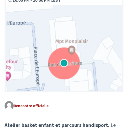
16:00 PM
-
20:00 PM CEST
Rencontre officielle
(Lien externe)
Atelier basket enfant et parcours handisport.
Le