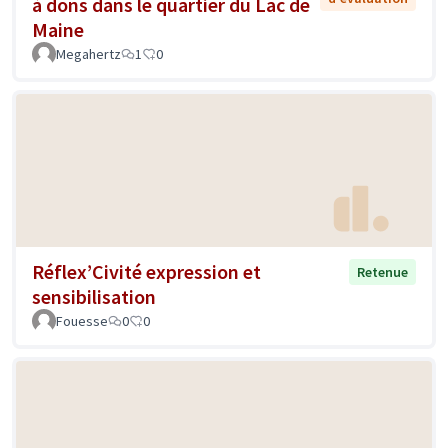
à dons dans le quartier du Lac de
Maine
Megahertz
1
0
Réflex’Civité expression et
Retenue
sensibilisation
Fouesse
0
0