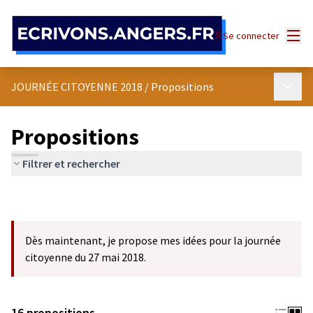
Panneau de gestion des cookies
Menu
Se connecter
Menu p
JOURNÉE CITOYENNE 2018
/
Propositions
Propositions
Filtrer et rechercher
Dès maintenant, je propose mes idées pour la journée
citoyenne du 27 mai 2018.
16 propositions