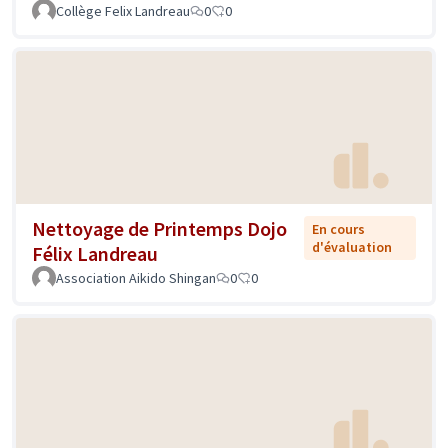
Collège Felix Landreau
0
0
Nettoyage de Printemps Dojo
En cours
d'évaluation
Félix Landreau
Association Aikido Shingan
0
0