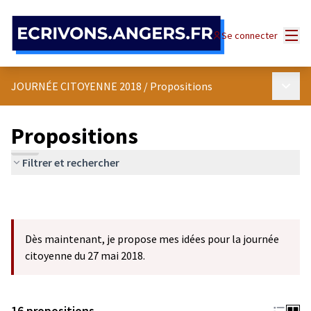
Panneau de gestion des cookies
Menu
Se connecter
Menu p
JOURNÉE CITOYENNE 2018
/
Propositions
Propositions
Filtrer et rechercher
Dès maintenant, je propose mes idées pour la journée
citoyenne du 27 mai 2018.
16 propositions