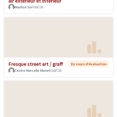
air extérieur et intérieur
Marilise Six
0
0
Fresque street art / graff
En cours d'évaluation
Centre Marcelle Menet
0
0