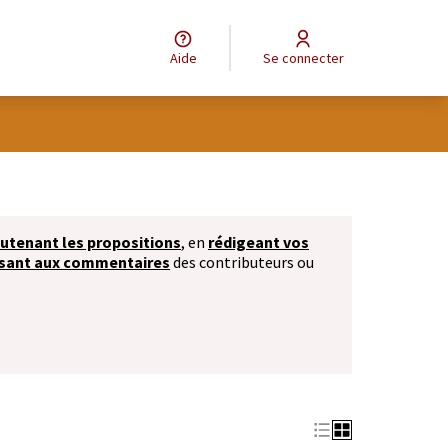
Aide
Se connecter
isateur
utenant les propositions
, en
rédigeant vos
ssant aux commentaires
des contributeurs ou
ouvre dans un nouvel onglet)