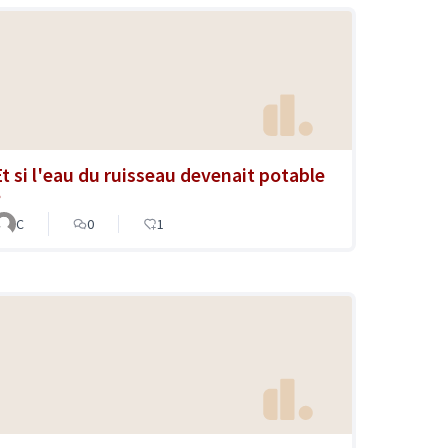
Et si l'eau du ruisseau devenait potable
?
C
0
1