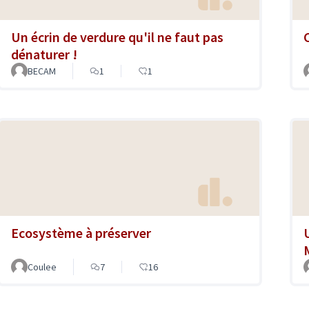
Un écrin de verdure qu'il ne faut pas
dénaturer !
BECAM
1
1
Ecosystème à préserver
Coulee
7
16