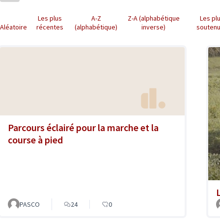
Les plus
A-Z
Z-A (alphabétique
Les pl
Aléatoire
récentes
(alphabétique)
inverse)
souten
Parcours éclairé pour la marche et la
course à pied
PASCO
24
0