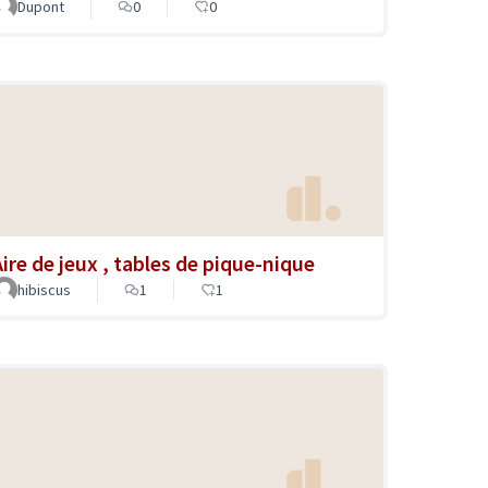
Dupont
0
0
Aire de jeux , tables de pique-nique
hibiscus
1
1