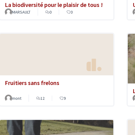
La biodiversité pour le plaisir de tous !
MARSAULT
0
0
Fruitiers sans frelons
mont
12
9