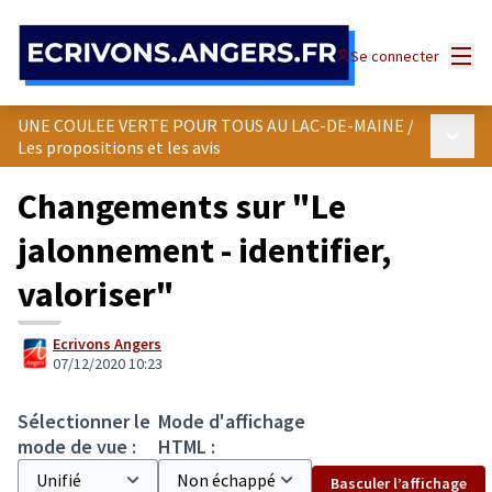
Panneau de gestion des cookies
Menu
Se connecter
UNE COULEE VERTE POUR TOUS AU LAC-DE-MAINE
/
Menu p
Les propositions et les avis
Changements sur "Le
jalonnement - identifier,
valoriser"
Ecrivons Angers
07/12/2020 10:23
Sélectionner le
Mode d'affichage
mode de vue :
HTML :
Basculer l’affichage