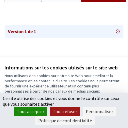
Version 1 de 1
Informations sur les cookies utilisés sur le site web
Nous utilisons des cookies sur notre site Web pour améliorer la
Conditions d'utilisation
performance et les contenus du site. Les cookies nous permettent
Paramètres des cookies
de fournir une expérience utilisateur et un contenu plus
Ecrivons Angers sur X
Ecrivons Angers sur Facebook
personnalisés à partir de nos canaux de médias sociaux.
(Lien externe)
(Lien externe)
Ce site utilise des cookies et vous donne le contrôle sur ceux
Tout accepter
que vous souhaitez activer
Accepter seulement les cookies essentiels
Tout accepter
Tout refuser
Personnaliser
Licence Cre
(Lien extern
Paramètres
(Lien externe)
Site réalisé grâce au
logiciel libre Decidim
.
Politique de confidentialité
(Lien externe)