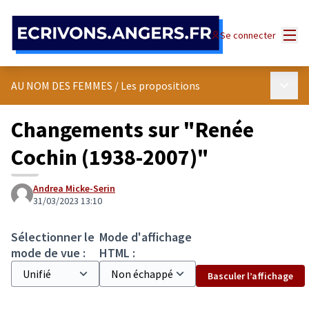
Panneau de gestion des cookies
Menu
Se connecter
Menu p
AU NOM DES FEMMES
/
Les propositions
Changements sur "Renée
Cochin (1938-2007)"
Andrea Micke-Serin
31/03/2023 13:10
Sélectionner le
Mode d'affichage
mode de vue :
HTML :
Basculer l’affichage