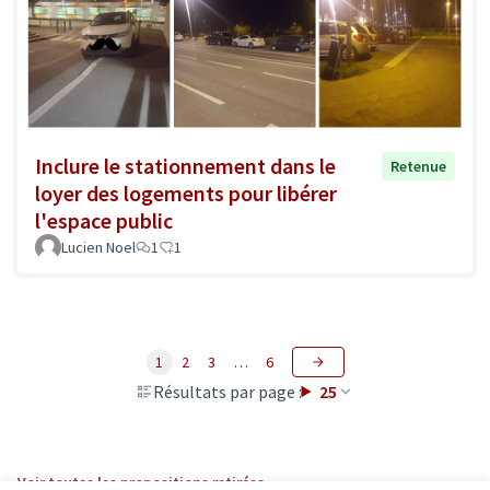
Inclure le stationnement dans le
Retenue
loyer des logements pour libérer
l'espace public
Lucien Noel
1
1
1
2
3
…
6
Résultats par page :
25
Voir toutes les propositions retirées