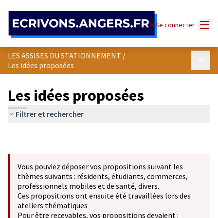
Panneau de gestion des cookies
Menu
Se connecter
LES ASSISES DU STATIONNEMENT
/
Menu p
Les idées proposées
Les idées proposées
Filtrer et rechercher
Vous pouviez déposer vos propositions suivant les
thèmes suivants : résidents, étudiants, commerces,
professionnels mobiles et de santé, divers.
Ces propositions ont ensuite été travaillées lors des
ateliers thématiques
Pour être recevables, vos propositions devaient :