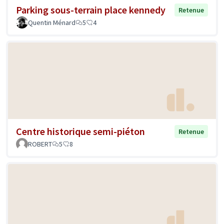
Parking sous-terrain place kennedy
Retenue
Quentin Ménard
5
4
Centre historique semi-piéton
Retenue
ROBERT
5
8