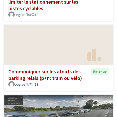
limiter le stationnement sur les
pistes cyclables
Legros
8
19
Communiquer sur les atouts des
Retenue
parking relais (p+r : tram ou vélo)
Legros
7
13