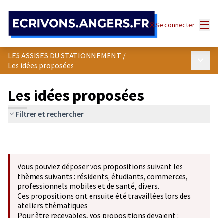
Panneau de gestion des cookies
Menu
Se connecter
LES ASSISES DU STATIONNEMENT
/
Menu p
Les idées proposées
Les idées proposées
Filtrer et rechercher
Vous pouviez déposer vos propositions suivant les
thèmes suivants : résidents, étudiants, commerces,
professionnels mobiles et de santé, divers.
Ces propositions ont ensuite été travaillées lors des
ateliers thématiques
Pour être recevables, vos propositions devaient :