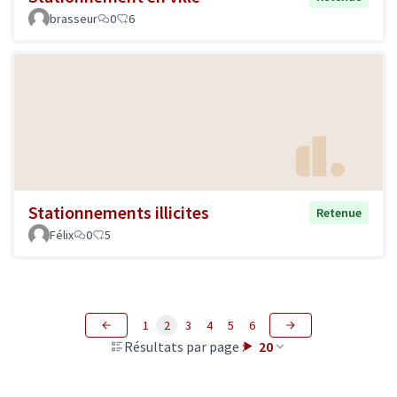
brasseur
0
6
Stationnements illicites
Retenue
Félix
0
5
1
2
3
4
5
6
Résultats par page :
20