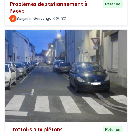
Problèmes de stationnement à
Retenue
l'eseo
Benjamin Gondange
0
33
Trottoirs aux piétons
Retenue