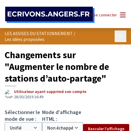
Panneau de gestion des cookies
Menu
Se connecter
LES ASSISES DU STATIONNEMENT
/
Menu p
Les idées proposées
Changements sur
"Augmenter le nombre de
stations d’auto-partage"
Utilisateur ayant supprimé son compte
28/03/2019 16:49
Sélectionner le
Mode d'affichage
mode de vue :
HTML :
Basculer l’affichage