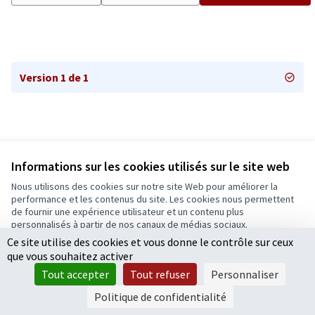
Version 1 de 1
Informations sur les cookies utilisés sur le site web
Nous utilisons des cookies sur notre site Web pour améliorer la
Conditions d'utilisation
performance et les contenus du site. Les cookies nous permettent
Paramètres des cookies
de fournir une expérience utilisateur et un contenu plus
Ecrivons Angers sur X
Ecrivons Angers sur Facebook
personnalisés à partir de nos canaux de médias sociaux.
(Lien externe)
(Lien externe)
Ce site utilise des cookies et vous donne le contrôle sur ceux
Tout accepter
que vous souhaitez activer
Accepter seulement les cookies essentiels
Tout accepter
Tout refuser
Personnaliser
Licence Cre
(Lien extern
Paramètres
(Lien externe)
Site réalisé grâce au
logiciel libre Decidim
.
Politique de confidentialité
(Lien externe)