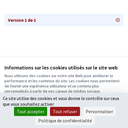
Version 1 de 1
Informations sur les cookies utilisés sur le site web
Nous utilisons des cookies sur notre site Web pour améliorer la
Conditions d'utilisation
performance et les contenus du site. Les cookies nous permettent
Paramètres des cookies
de fournir une expérience utilisateur et un contenu plus
Ecrivons Angers sur X
Ecrivons Angers sur Facebook
personnalisés à partir de nos canaux de médias sociaux.
(Lien externe)
(Lien externe)
Ce site utilise des cookies et vous donne le contrôle sur ceux
Tout accepter
que vous souhaitez activer
Accepter seulement les cookies essentiels
Tout accepter
Tout refuser
Personnaliser
Licence Cre
(Lien extern
Paramètres
(Lien externe)
Site réalisé grâce au
logiciel libre Decidim
.
Politique de confidentialité
(Lien externe)