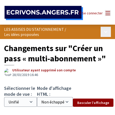
Panneau de gestion des cookies
Menu
Se connecter
LES ASSISES DU STATIONNEMENT
/
Menu p
Les idées proposées
Changements sur "Créer un
pass « multi-abonnement »"
Utilisateur ayant supprimé son compte
28/03/2019 16:46
Sélectionner le
Mode d'affichage
mode de vue :
HTML :
Basculer l’affichage