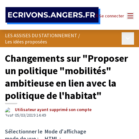
Panneau de gestion des cookies
Menu
Se connecter
LES ASSISES DU STATIONNEMENT
/
Menu p
Les idées proposées
Changements sur "Proposer
un politique "mobilités"
ambitieuse en lien avec la
politique de l'habitat"
Utilisateur ayant supprimé son compte
05/03/2019 14:49
Sélectionner le
Mode d'affichage
mode de vue :
HTML :