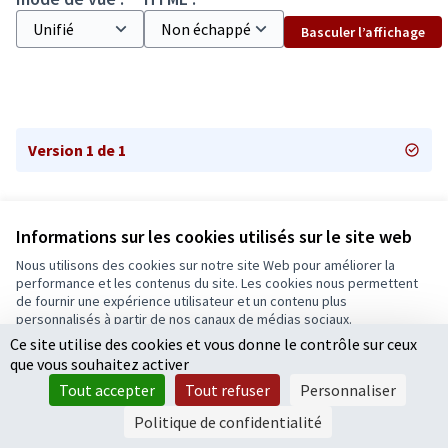
Basculer l’affichage
Version 1 de 1
Informations sur les cookies utilisés sur le site web
Nous utilisons des cookies sur notre site Web pour améliorer la
Conditions d'utilisation
performance et les contenus du site. Les cookies nous permettent
Paramètres des cookies
de fournir une expérience utilisateur et un contenu plus
Ecrivons Angers sur X
Ecrivons Angers sur Facebook
personnalisés à partir de nos canaux de médias sociaux.
(Lien externe)
(Lien externe)
Ce site utilise des cookies et vous donne le contrôle sur ceux
Tout accepter
que vous souhaitez activer
Accepter seulement les cookies essentiels
Tout accepter
Tout refuser
Personnaliser
Licence Cre
(Lien extern
Paramètres
(Lien externe)
Site réalisé grâce au
logiciel libre Decidim
.
Politique de confidentialité
(Lien externe)