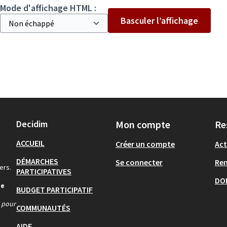
Mode d'affichage HTML :
Basculer l’affichage
Decidim
Mon compte
Re
ACCUEIL
Créer un compte
Act
DÉMARCHES
Se connecter
Re
ers.
PARTICIPATIVES
DO
de
BUDGET PARTICIPATIF
s pour
COMMUNAUTÉS
AIDE