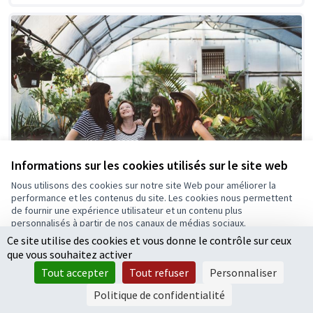
Informations sur les cookies utilisés sur le site web
Nous utilisons des cookies sur notre site Web pour améliorer la
performance et les contenus du site. Les cookies nous permettent
de fournir une expérience utilisateur et un contenu plus
personnalisés à partir de nos canaux de médias sociaux.
Embellissez le jardin bio
Retenue
Ce site utilise des cookies et vous donne le contrôle sur ceux
Tout accepter
Maison Environnement
0
0
que vous souhaitez activer
Accepter seulement les cookies essentiels
Tout accepter
Tout refuser
Personnaliser
Paramètres
Politique de confidentialité