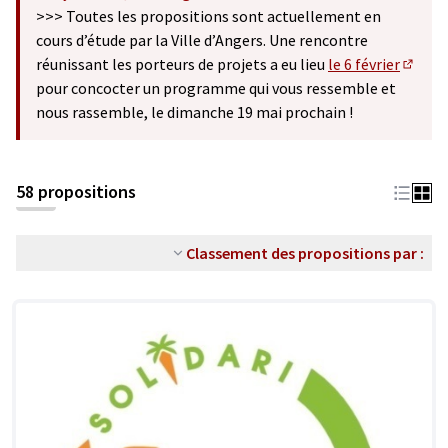
(S'ouvre dans un nouvel onglet)
>>> Toutes les propositions sont actuellement en
cours d’étude par la Ville d’Angers. Une rencontre
réunissant les porteurs de projets a eu lieu
le 6 février
(S'ouv
pour concocter un programme qui vous ressemble et
nous rassemble, le dimanche 19 mai prochain !
58 propositions
Classement des propositions par :