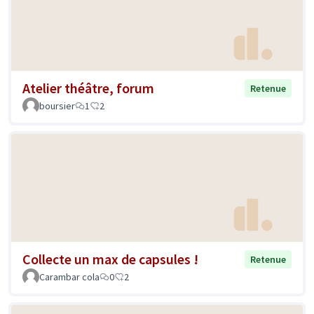
Atelier théâtre, forum
Retenue
boursier
1
2
Collecte un max de capsules !
Retenue
Carambar cola
0
2