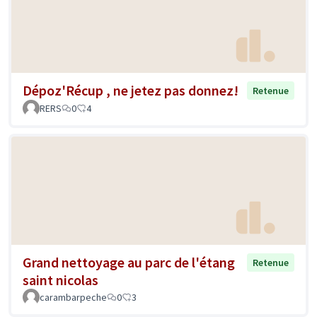
Dépoz'Récup , ne jetez pas donnez!
Retenue
RERS
0
4
Grand nettoyage au parc de l'étang
Retenue
saint nicolas
carambarpeche
0
3