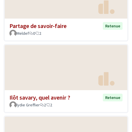
Partage de savoir-faire
Retenue
Meldef
0
2
Ilôt savary, quel avenir ?
Retenue
lydie Greffier
2
2