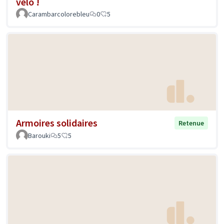
vélo !
Carambarcolorebleu
0
5
Armoires solidaires
Retenue
Barouki
5
5