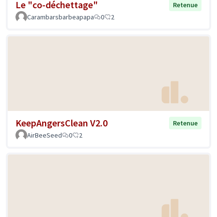
Le "co-déchettage"
Retenue
Carambarsbarbeapapa
0
2
KeepAngersClean V2.0
Retenue
AirBeeSeed
0
2