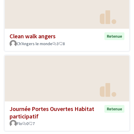
Clean walk angers
Retenue
Ch'Angers le monde
3
8
Journée Portes Ouvertes Habitat
Retenue
participatif
Flo
0
7