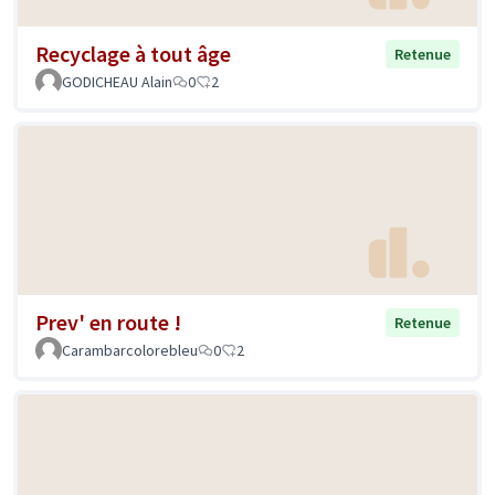
Recyclage à tout âge
Retenue
GODICHEAU Alain
0
2
Prev' en route !
Retenue
Carambarcolorebleu
0
2