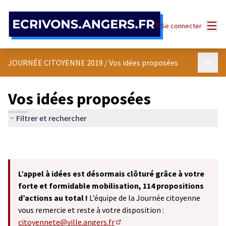
Panneau de gestion des cookies
Menu
Se connecter
Menu p
JOURNÉE CITOYENNE 2019
/
Vos idées proposées
Vos idées proposées
Filtrer et rechercher
L’appel à idées est désormais clôturé grâce à votre
forte et formidable mobilisation, 114 propositions
d’actions au total !
L’équipe de la Journée citoyenne
vous remercie et reste à votre disposition :
citoyennete@ville.angers.fr