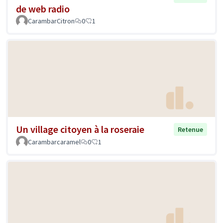
de web radio
CarambarCitron
0
1
Un village citoyen à la roseraie
Retenue
Carambarcaramel
0
1