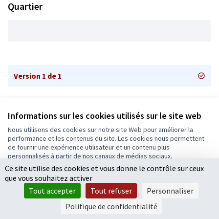
Quartier
Version 1 de 1
Informations sur les cookies utilisés sur le site web
Nous utilisons des cookies sur notre site Web pour améliorer la
Conditions d'utilisation
performance et les contenus du site. Les cookies nous permettent
Paramètres des cookies
de fournir une expérience utilisateur et un contenu plus
Ecrivons Angers sur X
Ecrivons Angers sur Facebook
personnalisés à partir de nos canaux de médias sociaux.
(Lien externe)
(Lien externe)
Ce site utilise des cookies et vous donne le contrôle sur ceux
Tout accepter
que vous souhaitez activer
Accepter seulement les cookies essentiels
Tout accepter
Tout refuser
Personnaliser
Licence Cre
(Lien extern
Paramètres
(Lien externe)
Site réalisé grâce au
logiciel libre Decidim
.
Politique de confidentialité
(Lien externe)