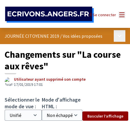
Panneau de gestion des cookies
Menu
Se connecter
Menu p
JOURNÉE CITOYENNE 2019
/
Vos idées proposées
Changements sur "La course
aux rêves"
Utilisateur ayant supprimé son compte
17/01/2019 17:01
Sélectionner le
Mode d'affichage
mode de vue :
HTML :
Basculer l’affichage