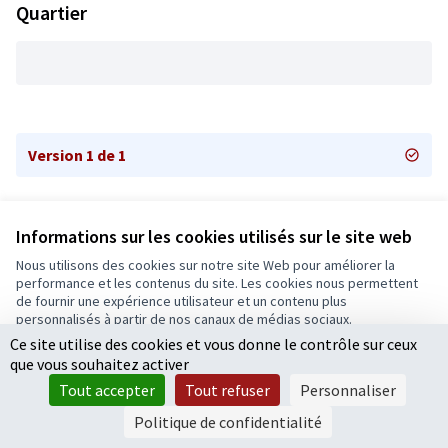
Quartier
Version 1 de 1
Informations sur les cookies utilisés sur le site web
Nous utilisons des cookies sur notre site Web pour améliorer la
Conditions d'utilisation
performance et les contenus du site. Les cookies nous permettent
Paramètres des cookies
de fournir une expérience utilisateur et un contenu plus
Ecrivons Angers sur X
Ecrivons Angers sur Facebook
personnalisés à partir de nos canaux de médias sociaux.
(Lien externe)
(Lien externe)
Ce site utilise des cookies et vous donne le contrôle sur ceux
Tout accepter
que vous souhaitez activer
Accepter seulement les cookies essentiels
Tout accepter
Tout refuser
Personnaliser
Licence Cre
(Lien extern
Paramètres
(Lien externe)
Site réalisé grâce au
logiciel libre Decidim
.
Politique de confidentialité
(Lien externe)