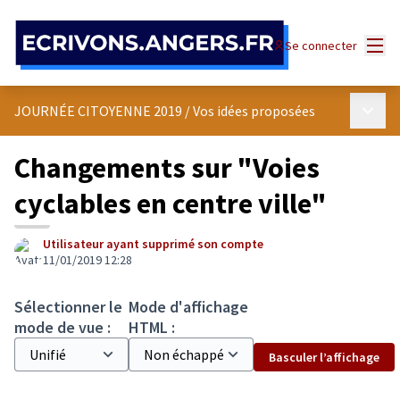
Panneau de gestion des cookies
Menu
Se connecter
Menu p
JOURNÉE CITOYENNE 2019
/
Vos idées proposées
Changements sur "Voies
cyclables en centre ville"
Utilisateur ayant supprimé son compte
11/01/2019 12:28
Sélectionner le
Mode d'affichage
mode de vue :
HTML :
Basculer l’affichage