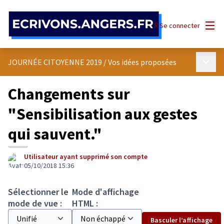
Panneau de gestion des cookies
Menu
Se connecter
Menu p
JOURNÉE CITOYENNE 2019
/
Vos idées proposées
Changements sur
"Sensibilisation aux gestes
qui sauvent."
Utilisateur ayant supprimé son compte
05/10/2018 15:36
Sélectionner le
Mode d'affichage
mode de vue :
HTML :
Basculer l’affichage