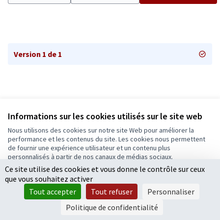
Version 1 de 1
Informations sur les cookies utilisés sur le site web
Nous utilisons des cookies sur notre site Web pour améliorer la
Conditions d'utilisation
performance et les contenus du site. Les cookies nous permettent
Paramètres des cookies
de fournir une expérience utilisateur et un contenu plus
Ecrivons Angers sur X
Ecrivons Angers sur Facebook
personnalisés à partir de nos canaux de médias sociaux.
(Lien externe)
(Lien externe)
Ce site utilise des cookies et vous donne le contrôle sur ceux
Tout accepter
que vous souhaitez activer
Accepter seulement les cookies essentiels
Tout accepter
Tout refuser
Personnaliser
Licence Cre
(Lien extern
Paramètres
(Lien externe)
Site réalisé grâce au
logiciel libre Decidim
.
Politique de confidentialité
(Lien externe)