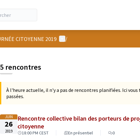
Menu utilisateur
RNÉE CITOYENNE 2019
/
 la carte
 suivant est une carte qui présente les éléments de cette page comm
5 rencontres
À l'heure actuelle, il n'y a pas de rencontres planifiées. Ici vou
passées.
JUIN
Rencontre collective bilan des porteurs de pro
26
citoyenne
2019
18:00 PM CEST
En présentiel
0