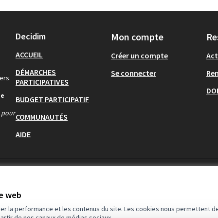
Decidim
Mon compte
Re
ACCUEIL
Créer un compte
Act
DÉMARCHES
Se connecter
Re
ers.
PARTICIPATIVES
DO
de
BUDGET PARTICIPATIF
s pour
COMMUNAUTÉS
AIDE
te web
rer la performance et les contenus du site. Les cookies nous permettent de
partir de nos canaux de médias sociaux.