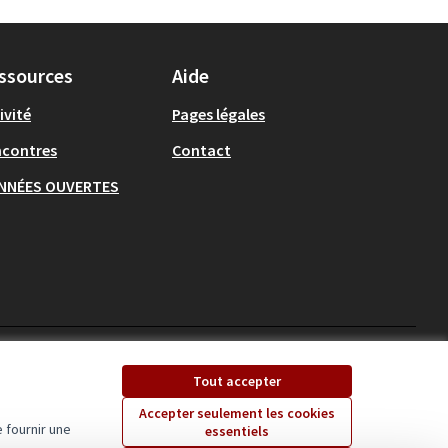
ssources
Aide
ivité
Pages légales
ncontres
Contact
NNÉES OUVERTES
Ecrivons Angers sur X
Ecrivons Angers sur
Tout accepter
(Lien externe)
(Lien externe)
Accepter seulement les cookies
 fournir une
essentiels