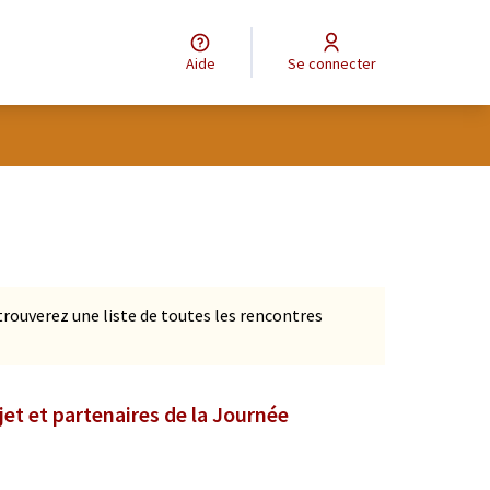
Aide
Se connecter
Leaflet
|
©
OpenStreetMap
contributors
e des points de carte. L'élément peut être utilisé avec un lecteur
s trouverez une liste de toutes les rencontres
jet et partenaires de la Journée