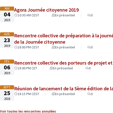
MAI
Agora Journée citoyenne 2019
04
10:30 AM CEST
En présentiel
0
2019
AVR.
Rencontre collective de préparation à la journ
23
de la Journée citoyenne
2019
18:00 PM CEST
En présentiel
0
FÉV.
Rencontre collective des porteurs de projet e
06
18:00 PM CET
En présentiel
0
2019
SEPT.
Réunion de lancement de la 5ème édition de l
25
18:15 PM CEST
En présentiel
0
2018
Voir toutes les rencontres annulées