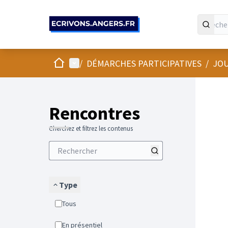
Panneau de gestion des cookies
Accueil
Menu principal
/
DÉMARCHES PARTICIPATIVES
/
JOU
Passer
L'élément
+
−
Rencontres
Cherchez et filtrez les contenus
Type
Tous
En présentiel