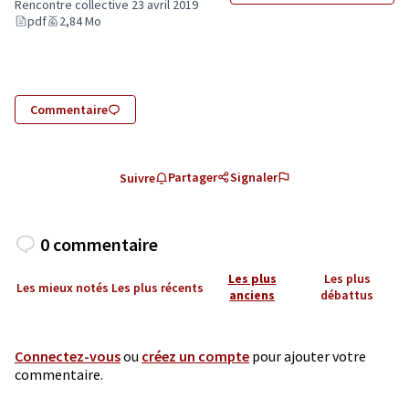
(Lien externe)
Rencontre collective 23 avril 2019
pdf
2,84 Mo
Commentaire
Partager
Signaler
Suivre
0 commentaire
Les plus
Les plus
Les mieux notés
Les plus récents
anciens
débattus
Connectez-vous
ou
créez un compte
pour ajouter votre
commentaire.