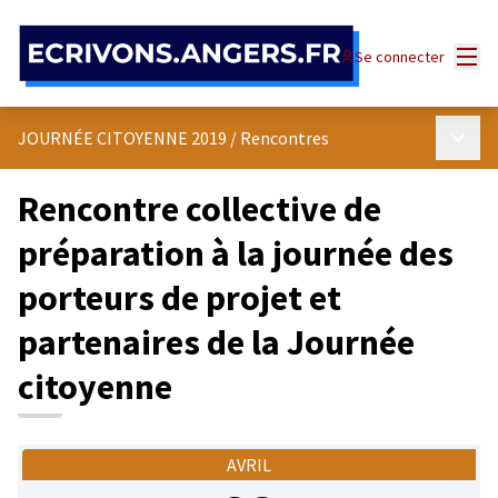
Panneau de gestion des cookies
Menu
Se connecter
Menu p
JOURNÉE CITOYENNE 2019
/
Rencontres
Rencontre collective de
préparation à la journée des
porteurs de projet et
partenaires de la Journée
citoyenne
AVRIL