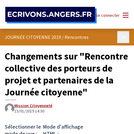
Panneau de gestion des cookies
Menu
Se connecter
Menu p
JOURNÉE CITOYENNE 2019
/
Rencontres
Changements sur "Rencontre
collective des porteurs de
projet et partenaires de la
Journée citoyenne"
Mission Citoyenneté
15/01/2019 14:30
Sélectionner le
Mode d'affichage
mode de vue :
HTML :