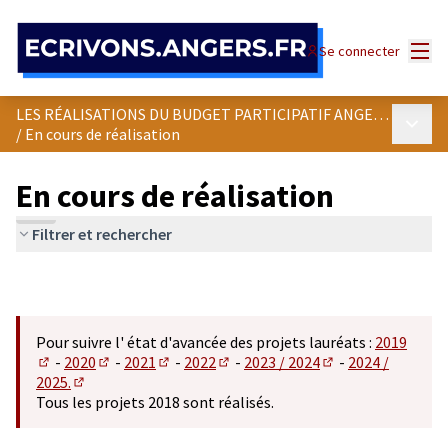
Panneau de gestion des cookies
Menu
Se connecter
LES RÉALISATIONS DU BUDGET PARTICIPATIF ANGEVIN
Menu p
/
En cours de réalisation
En cours de réalisation
Filtrer et rechercher
Pour suivre l' état d'avancée des projets lauréats :
2019
-
2020
-
2021
-
2022
-
2023 / 2024
-
2024 /
(S'ouvre dans un nouvel onglet)
(S'ouvre dans un nouvel onglet)
(S'ouvre dans un nouvel onglet)
(S'ouvre dans un nouvel onglet)
(S'ouvre dans un n
2025.
(S'ouvre dans un nouvel onglet)
Tous les projets 2018 sont réalisés.