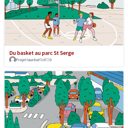
Du basket au parc St Serge
Projet lauréat
0
0