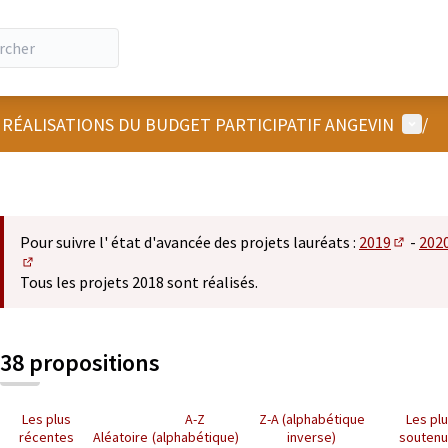
Menu u
 RÉALISATIONS DU BUDGET PARTICIPATIF ANGEVIN
/
Pour suivre l' état d'avancée des projets lauréats :
2019
-
202
(S'ouvre
(S'ouvre dans un nouvel onglet)
Tous les projets 2018 sont réalisés.
38 propositions
Les plus
A-Z
Z-A (alphabétique
Les pl
récentes
Aléatoire
(alphabétique)
inverse)
souten