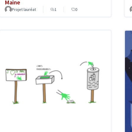
Maine
Projet lauréat
1
0