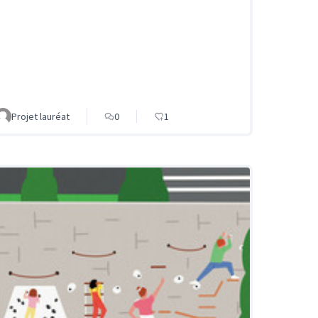
Projet lauréat
0
1