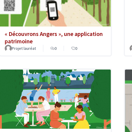
« Découvrons Angers », une application
patrimoine
Projet lauréat
0
0