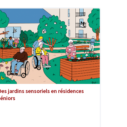
Des jardins sensoriels en résidences
séniors