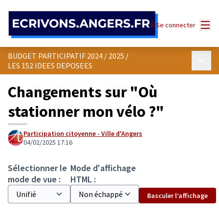
Panneau de gestion des cookies
Menu
Se connecter
BUDGET PARTICIPATIF 2024 / 2025
/
Menu p
LES 152 IDEES DEPOSEES
Changements sur "Où
stationner mon vélo ?"
Participation citoyenne - Ville d'Angers
04/02/2025 17:16
Sélectionner le
Mode d'affichage
mode de vue :
HTML :
Basculer l’affichage