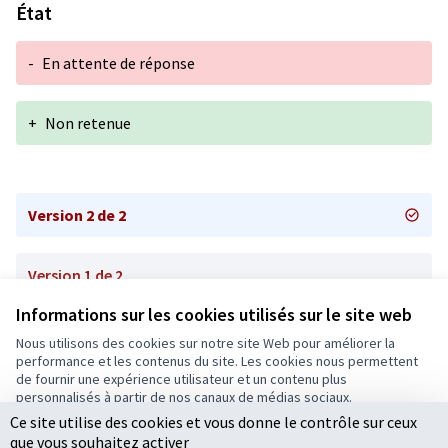
État
-
En attente de réponse
+
Non retenue
Version 2 de 2
Version 1 de 2
Informations sur les cookies utilisés sur le site web
Nous utilisons des cookies sur notre site Web pour améliorer la
Conditions d'utilisation
performance et les contenus du site. Les cookies nous permettent
Paramètres des cookies
de fournir une expérience utilisateur et un contenu plus
Ecrivons Angers sur X
Ecrivons Angers sur Facebook
personnalisés à partir de nos canaux de médias sociaux.
(Lien externe)
(Lien externe)
Ce site utilise des cookies et vous donne le contrôle sur ceux
Tout accepter
que vous souhaitez activer