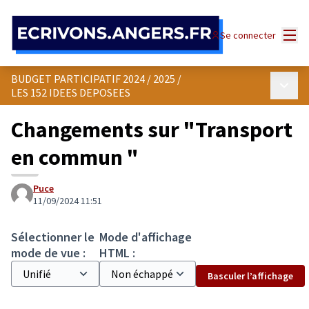
Panneau de gestion des cookies
Menu
Se connecter
BUDGET PARTICIPATIF 2024 / 2025
/
Menu p
LES 152 IDEES DEPOSEES
Changements sur "Transport
en commun "
Puce
11/09/2024 11:51
Sélectionner le
Mode d'affichage
mode de vue :
HTML :
Basculer l’affichage