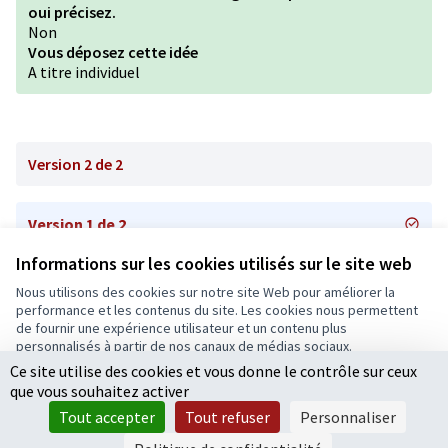
oui précisez.
Non
Vous déposez cette idée
A titre individuel
Version 2 de 2
Version 1 de 2
Informations sur les cookies utilisés sur le site web
Nous utilisons des cookies sur notre site Web pour améliorer la
Conditions d'utilisation
performance et les contenus du site. Les cookies nous permettent
Paramètres des cookies
de fournir une expérience utilisateur et un contenu plus
Ecrivons Angers sur X
Ecrivons Angers sur Facebook
personnalisés à partir de nos canaux de médias sociaux.
(Lien externe)
(Lien externe)
Ce site utilise des cookies et vous donne le contrôle sur ceux
Tout accepter
que vous souhaitez activer
Accepter seulement les cookies essentiels
Tout accepter
Tout refuser
Personnaliser
Licence Cre
(Lien extern
Paramètres
(Lien externe)
Site réalisé grâce au
logiciel libre Decidim
.