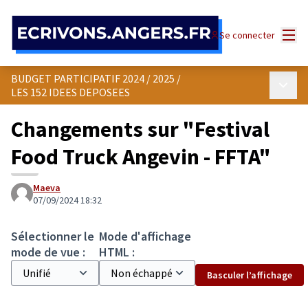
Panneau de gestion des cookies
Menu
Se connecter
BUDGET PARTICIPATIF 2024 / 2025
/
Menu p
LES 152 IDEES DEPOSEES
Changements sur "Festival
Food Truck Angevin - FFTA"
Maeva
07/09/2024 18:32
Sélectionner le
Mode d'affichage
mode de vue :
HTML :
Basculer l’affichage