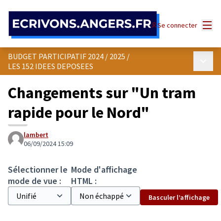
Panneau de gestion des cookies
Menu
Se connecter
BUDGET PARTICIPATIF 2024 / 2025
/
Menu p
LES 152 IDEES DEPOSEES
Changements sur "Un tram
rapide pour le Nord"
lambert
06/09/2024 15:09
Sélectionner le
Mode d'affichage
mode de vue :
HTML :
Basculer l’affichage