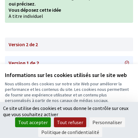
oui précisez.
Vous déposez cette idée
A titre individuel
Version 2 de 2
Version 1 de 2
Informations sur les cookies utilisés sur le site web
Nous utilisons des cookies sur notre site Web pour améliorer la
Conditions d'utilisation
performance et les contenus du site. Les cookies nous permettent
Paramètres des cookies
de fournir une expérience utilisateur et un contenu plus
Ecrivons Angers sur X
Ecrivons Angers sur Facebook
personnalisés à partir de nos canaux de médias sociaux.
(Lien externe)
(Lien externe)
Ce site utilise des cookies et vous donne le contrôle sur ceux
Tout accepter
que vous souhaitez activer
Accepter seulement les cookies essentiels
Tout accepter
Tout refuser
Personnaliser
Licence Cre
(Lien extern
Paramètres
(Lien externe)
Site réalisé grâce au
logiciel libre Decidim
.
Politique de confidentialité
(Lien externe)