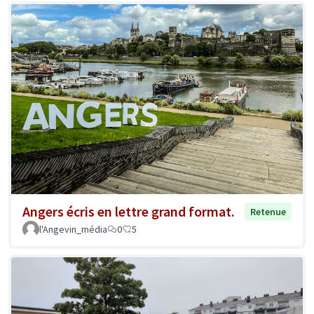
Angers écris en lettre grand format.
Retenue
l'Angevin_média
0
5