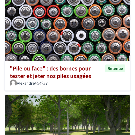
"Pile ou face" : des bornes pour
Retenue
tester et jeter nos piles usagées
Alexandre
4
7