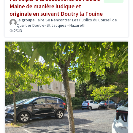
Maine de manière ludique et
originale en suivant Doutry la Fouine
Le groupe Faire Se Rencontrer Les Publics du Conseil de
Quartier Doutre- St Jacques - Nazareth
2
3