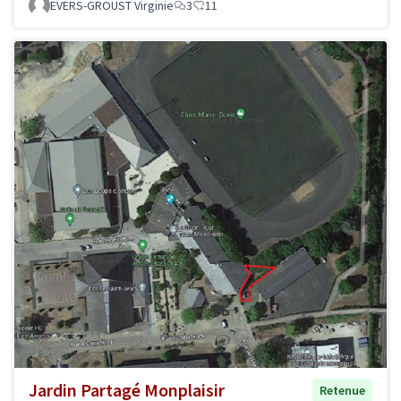
EVERS-GROUST Virginie
3
11
Jardin Partagé Monplaisir
Retenue