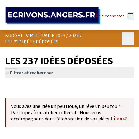
Panneau de gestion des cookies
Menu
Se connecter
BUDGET PARTICIPATIF 2023 / 2024
/
Menu p
LES 237 IDÉES DÉPOSÉES
LES 237 IDÉES DÉPOSÉES
Filtrer et rechercher
Vous avez une idée un peu floue, un rêve un peu fou ?
Participez à un atelier collectif ! Nous vous
accompagnons dans l’élaboration de vos idées
lien
(S'ou