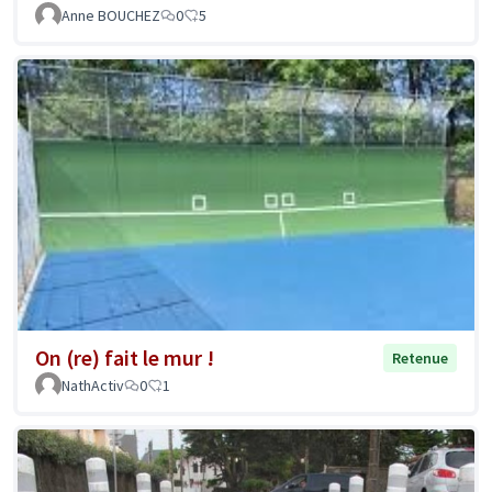
Anne BOUCHEZ
0
5
On (re) fait le mur !
Retenue
NathActiv
0
1