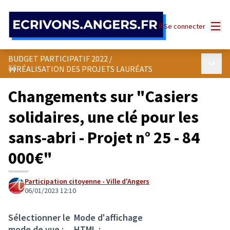
Panneau de gestion des cookies
Menu
Se connecter
BUDGET PARTICIPATIF 2022
/
Menu p
🚧RÉALISATION DES PROJETS LAURÉATS
Changements sur "Casiers
solidaires, une clé pour les
sans-abri - Projet n° 25 - 84
000€"
Participation citoyenne - Ville d'Angers
06/01/2023 12:10
Sélectionner le
Mode d'affichage
mode de vue :
HTML :