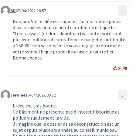
BR
07/04/2022 18:57
…
Commentaire 3822
Bonjour. Votre idée est super et j'ai moi même pleins
d'autres idées pour ce lieu. Le problème est que le
"tout casser" (et donc dépolluer) va couter soi disant
plusieurs millions d'euros. Donc le budget étant limité
à 250000 cela va coincer. Je vous engage à reformuler
votre sympathique proposition avec un autre lieu.
Bonne chance.
0
0
Jerome
16/04/2022 09:52
…
Commentaire 3861
L idee est très bonne.
Ce bâtiment ne présente pas d interet historique et
pollue visuellement la ville.
J imagine que le dossier de sa déconstruction est un
sujet depuis plusieurs années au conseil municipal.
Et que les promoteurs louchent sur cette immense