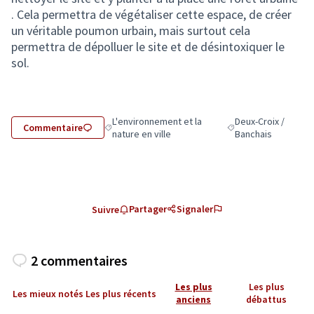
. Cela permettra de végétaliser cette espace, de créer
un véritable poumon urbain, mais surtout cela
permettra de dépolluer le site et de désintoxiquer le
sol.
L'environnement et la
Deux-Croix /
Commentaire
Filtrer les résultats de la catégorie : L'environneme
Filtrer les résultats 
nature en ville
Banchais
Partager
Signaler
Suivre
2 commentaires
Les plus
Les plus
Les mieux notés
Les plus récents
anciens
débattus