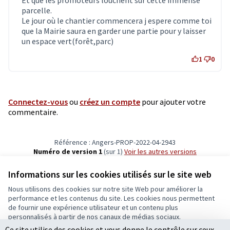
parcelle.
Le jour où le chantier commencera j espere comme toi
que la Mairie saura en garder une partie pour y laisser
un espace vert(forêt,parc)
1
0
Connectez-vous
ou
créez un compte
pour ajouter votre
commentaire.
Référence : Angers-PROP-2022-04-2943
Numéro de version 1
(sur 1)
voir les autres versions
Vérifiez l'empreinte numérique
Informations sur les cookies utilisés sur le site web
Nous utilisons des cookies sur notre site Web pour améliorer la
Conditions d'utilisation
performance et les contenus du site. Les cookies nous permettent
Paramètres des cookies
de fournir une expérience utilisateur et un contenu plus
Ecrivons Angers sur X
Ecrivons Angers sur Facebook
personnalisés à partir de nos canaux de médias sociaux.
(Lien externe)
(Lien externe)
Ce site utilise des cookies et vous donne le contrôle sur ceux
Tout accepter