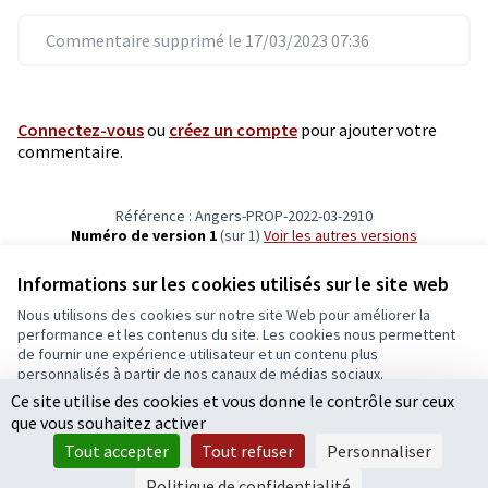
Commentaire supprimé le 17/03/2023 07:36
Connectez-vous
ou
créez un compte
pour ajouter votre
commentaire.
Référence : Angers-PROP-2022-03-2910
Numéro de version 1
(sur 1)
voir les autres versions
Vérifiez l'empreinte numérique
Informations sur les cookies utilisés sur le site web
Nous utilisons des cookies sur notre site Web pour améliorer la
Conditions d'utilisation
performance et les contenus du site. Les cookies nous permettent
Paramètres des cookies
de fournir une expérience utilisateur et un contenu plus
Ecrivons Angers sur X
Ecrivons Angers sur Facebook
personnalisés à partir de nos canaux de médias sociaux.
(Lien externe)
(Lien externe)
Ce site utilise des cookies et vous donne le contrôle sur ceux
Tout accepter
que vous souhaitez activer
Accepter seulement les cookies essentiels
Tout accepter
Tout refuser
Personnaliser
Licence Cre
(Lien extern
Paramètres
(Lien externe)
Site réalisé grâce au
logiciel libre Decidim
.
Politique de confidentialité