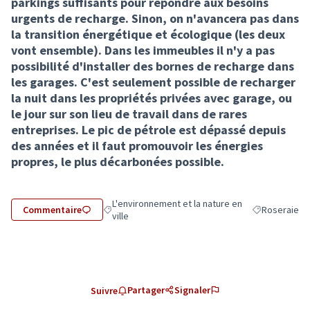
parkings suffisants pour répondre aux besoins
urgents de recharge. Sinon, on n'avancera pas dans
la transition énergétique et écologique (les deux
vont ensemble). Dans les immeubles il n'y a pas
possibilité d'installer des bornes de recharge dans
les garages. C'est seulement possible de recharger
la nuit dans les propriétés privées avec garage, ou
le jour sur son lieu de travail dans de rares
entreprises. Le pic de pétrole est dépassé depuis
des années et il faut promouvoir les énergies
propres, le plus décarbonées possible.
L'environnement et la nature en
Commentaire
Roseraie
Filtrer les résultats de la catégorie : L'environneme
Filtrer les rés
ville
Partager
Signaler
Suivre