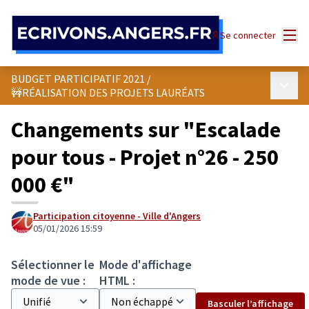
Panneau de gestion des cookies
Menu
Se connecter
BUDGET PARTICIPATIF 2021
/
Menu p
🚧RÉALISATION DES PROJETS LAURÉATS
Changements sur "Escalade
pour tous - Projet n°26 - 250
000 €"
Participation citoyenne - Ville d'Angers
05/01/2026 15:59
Sélectionner le
Mode d'affichage
mode de vue :
HTML :
Basculer l’affichage