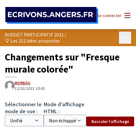
Panneau de gestion des cookies
Menu
Se connecter
BUDGET PARTICIPATIF 2021
/
Menu p
💡 Les 212 idées proposées
Changements sur "Fresque
murale colorée"
MOREAU
12/02/2021 10:42
Sélectionner le
Mode d'affichage
mode de vue :
HTML :
Basculer l’affichage