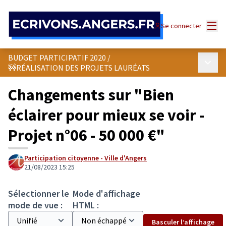
Panneau de gestion des cookies
Menu
Se connecter
BUDGET PARTICIPATIF 2020
/
Menu p
🚧RÉALISATION DES PROJETS LAURÉATS
Changements sur "Bien
éclairer pour mieux se voir -
Projet n°06 - 50 000 €"
Participation citoyenne - Ville d'Angers
21/08/2023 15:25
Sélectionner le
Mode d'affichage
mode de vue :
HTML :
Basculer l’affichage