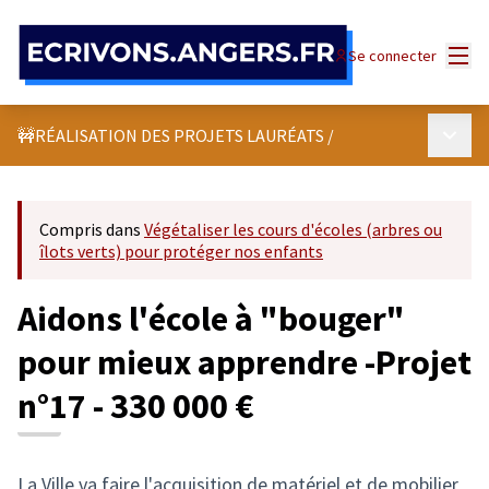
Panneau de gestion des cookies
Menu
Se connecter
Menu p
🚧RÉALISATION DES PROJETS LAURÉATS
/
Compris dans
Végétaliser les cours d'écoles (arbres ou
îlots verts) pour protéger nos enfants
Aidons l'école à "bouger"
pour mieux apprendre -Projet
n°17 - 330 000 €
La Ville va faire l'acquisition de matériel et de mobilier