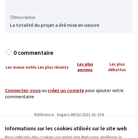
Description
La totalité du projet a été mise en oeuvre
0 commentaire
Les plus
Les plus
Les mieux notés
Les plus récents
anciens
débattus
Connectez-vous
ou
créez un compte
pour ajouter votre
commentaire.
Référence : Angers-RESU-2021-01-154
Numéro de version 6
(sur 6)
voir les autres versions
Informations sur les cookies utilisés sur le site web
Nous utilisons des cookies sur notre site Web pour améliorer la