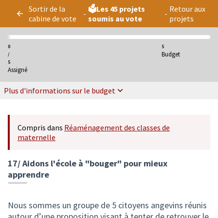
Panneau de gestion des cookies
Sortir de la
🗳️Les 45 projets
Retour aux
-
-
cabine de vote
soumis au vote
projets
0
5
Budget
/
5
Assigné
Plus d'informations sur le budget
Compris dans
Réaménagement des classes de
maternelle
17/ Aidons l'école à "bouger" pour mieux
apprendre
Nous sommes un groupe de 5 citoyens angevins réunis
autour d’une proposition visant à tenter de retrouver le