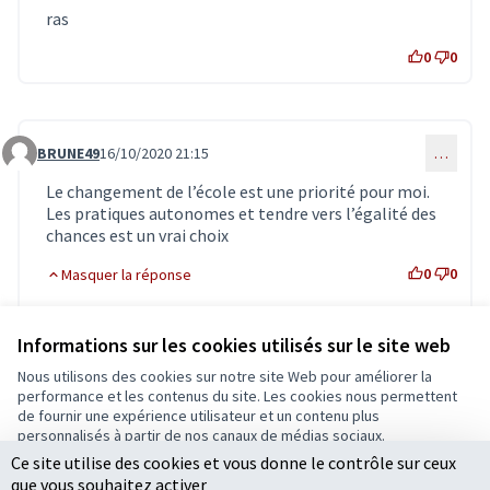
ras
0
0
BRUNE49
16/10/2020 21:15
…
Commentaire 2171
Le changement de l’école est une priorité pour moi.
Les pratiques autonomes et tendre vers l’égalité des
chances est un vrai choix
0
0
Masquer la réponse
Pasco
16/10/2020 23:02
…
Informations sur les cookies utilisés sur le site web
Commentaire 2172 (réponse au commentaire 2171)
Merci de votre soutien. Les évènements récents
Nous utilisons des cookies sur notre site Web pour améliorer la
renforcent la nécessité de mettre le paquet sur
performance et les contenus du site. Les cookies nous permettent
l'école, et ce dès la petite enfance..
de fournir une expérience utilisateur et un contenu plus
personnalisés à partir de nos canaux de médias sociaux.
0
0
Ce site utilise des cookies et vous donne le contrôle sur ceux
Tout accepter
que vous souhaitez activer