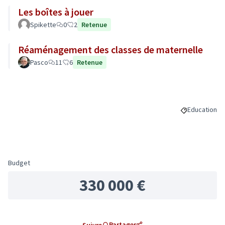
Les boîtes à jouer
Spikette
0
2
Retenue
Réaménagement des classes de maternelle
Pasco
11
6
Retenue
Education
Filtrer les r
Budget
330 000 €
Partager