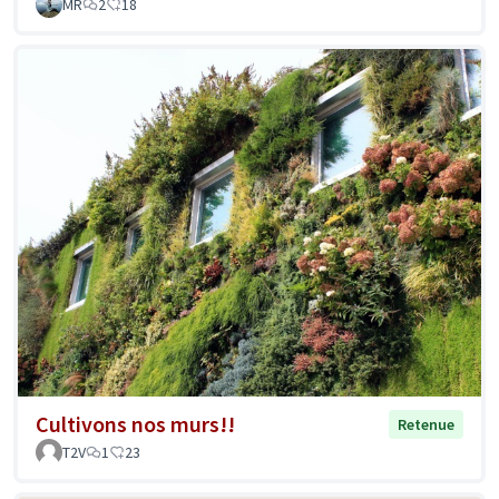
MR
2
18
Cultivons nos murs!!
Retenue
T2V
1
23