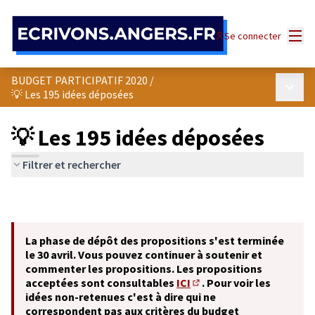
Panneau de gestion des cookies
Menu
Se connecter
BUDGET PARTICIPATIF 2020
/
Menu p
💡 Les 195 idées déposées
💡 Les 195 idées déposées
Filtrer et rechercher
La phase de dépôt des propositions s'est terminée
le 30 avril. Vous pouvez continuer à soutenir et
commenter les propositions. Les propositions
acceptées sont consultables
ICI
. Pour voir les
(S'ouvre dans un nouvel o
idées non-retenues c'est à dire qui ne
correspondent pas aux critères du budget