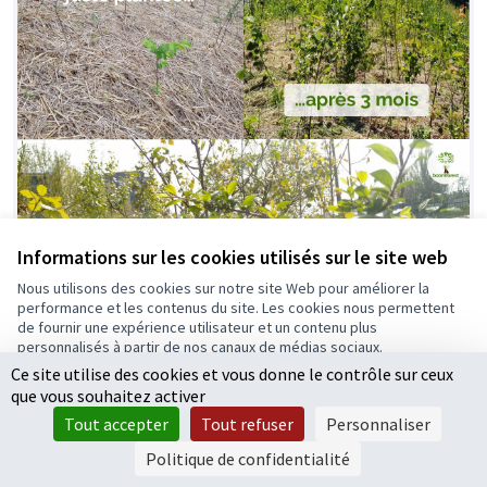
Informations sur les cookies utilisés sur le site web
Nous utilisons des cookies sur notre site Web pour améliorer la
performance et les contenus du site. Les cookies nous permettent
de fournir une expérience utilisateur et un contenu plus
personnalisés à partir de nos canaux de médias sociaux.
Ce site utilise des cookies et vous donne le contrôle sur ceux
Tout accepter
Des Forêts Urbaines participatives à
que vous souhaitez activer
Retenue
Accepter seulement les cookies essentiels
la méthode Miyawaki
Tout accepter
Tout refuser
Personnaliser
Paramètres
Jihen JALLOULI
6
49
Politique de confidentialité