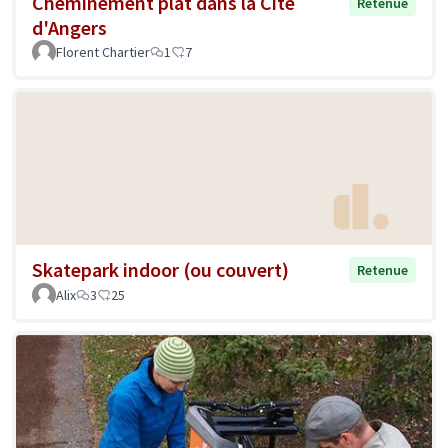
Cheminement plat dans la Cité
Retenue
d'Angers
Florent Chartier
1
7
Skatepark indoor (ou couvert)
Retenue
Alix
3
25