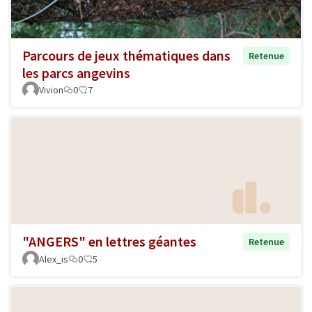
Parcours de jeux thématiques dans
Retenue
les parcs angevins
Vivion
0
7
"ANGERS" en lettres géantes
Retenue
Alex_is
0
5