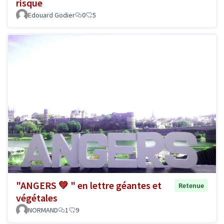
risque
Edouard Godier
0
5
"ANGERS 💚 " en lettre géantes et
Retenue
végétales
NORMAND
1
9