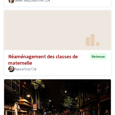
Jihen JALLOULI
4
14
Réaménagement des classes de
Retenue
maternelle
Pasco
11
6