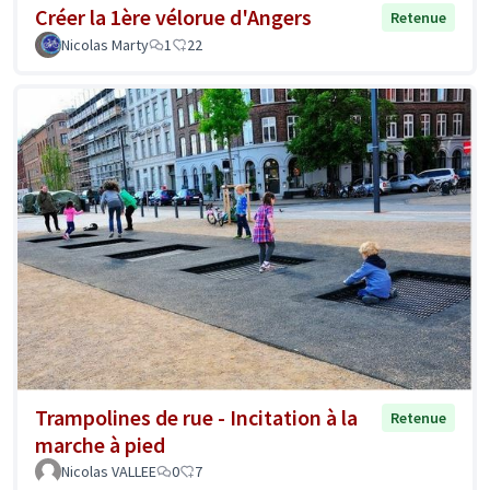
Créer la 1ère vélorue d'Angers
Retenue
Nicolas Marty
1
22
Trampolines de rue - Incitation à la
Retenue
marche à pied
Nicolas VALLEE
0
7