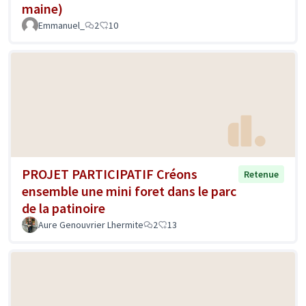
maine)
Emmanuel_
2
10
PROJET PARTICIPATIF Créons
Retenue
ensemble une mini foret dans le parc
de la patinoire
Aure Genouvrier Lhermite
2
13