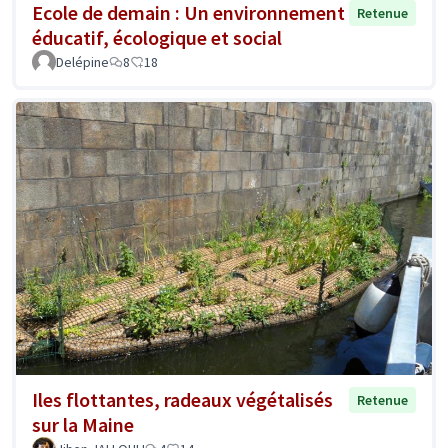
Ecole de demain : Un environnement
Retenue
éducatif, écologique et social
Delépine
8
18
Iles flottantes, radeaux végétalisés
Retenue
sur la Maine