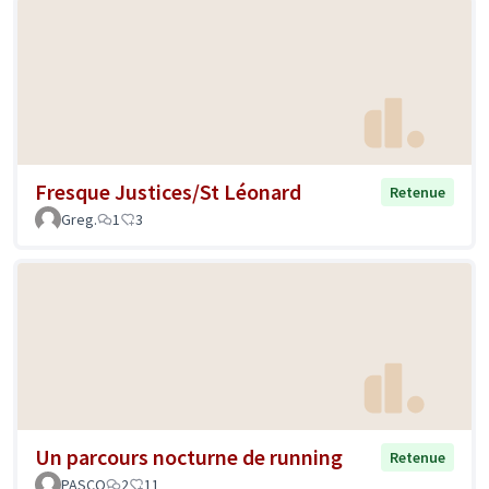
Fresque Justices/St Léonard
Retenue
Greg.
1
3
Un parcours nocturne de running
Retenue
PASCO
2
11