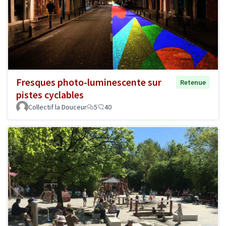
Fresques photo-luminescente sur
Retenue
pistes cyclables
Collectif la Douceur
5
40