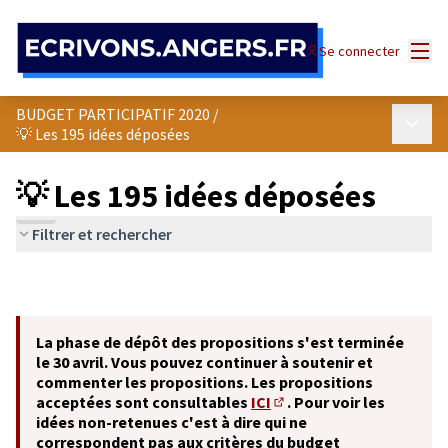
Panneau de gestion des cookies
Menu
Se connecter
BUDGET PARTICIPATIF 2020
/
Menu p
💡 Les 195 idées déposées
💡 Les 195 idées déposées
Filtrer et rechercher
La phase de dépôt des propositions s'est terminée
le 30 avril. Vous pouvez continuer à soutenir et
commenter les propositions. Les propositions
acceptées sont consultables
ICI
. Pour voir les
(S'ouvre dans un nouvel o
idées non-retenues c'est à dire qui ne
correspondent pas aux critères du budget