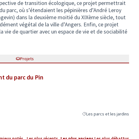
pective de transition écologique, ce projet permettrait
 du parc, où s’étendaient les pépinières d’André Leroy
ngevin) dans la deuxième moitié du XIXème siècle, tout
dément végétal de la ville d’Angers. Enfin, ce projet
la vie de quartier avec un espace de vie et de sociabilité
Projets
t du parc du Pin
Les parcs et les jardins
Filtrer les résultats de la catég
 mieux notés
Les plus récents
Les plus anciens
Les plus débattus