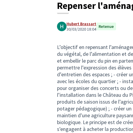
Repenser l'aména
Hubert Brassart
Retenue
30/03/2020 18:04
L’objectif en repensant l’aménagem
du végétal, de l’alimentation et d
et embellir le parc du pin en parte
permettre l’expression des élèves e
d’entretien des espaces ; - créer 
avec les écoles du quartier ; - in
pour organiser des concerts ou des 
l’installation dans le Château du 
produits de saison issus de l’agri
potager pédagogique) ; - créer un 
maintien d'une agriculture paysann
biologique. Le principe est de cré
s'engagent à acheter la production 