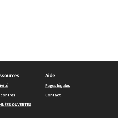
ssources
Aide
ivité
Pages légales
ncontres
Contact
NNÉES OUVERTES