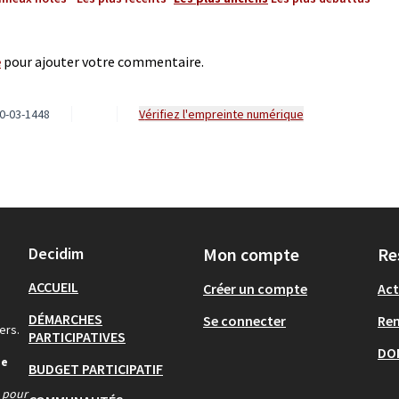
e
pour ajouter votre commentaire.
0-03-1448
Vérifiez l'empreinte numérique
Decidim
Mon compte
Re
ACCUEIL
Créer un compte
Act
DÉMARCHES
Se connecter
Re
ers.
PARTICIPATIVES
DO
de
BUDGET PARTICIPATIF
s pour