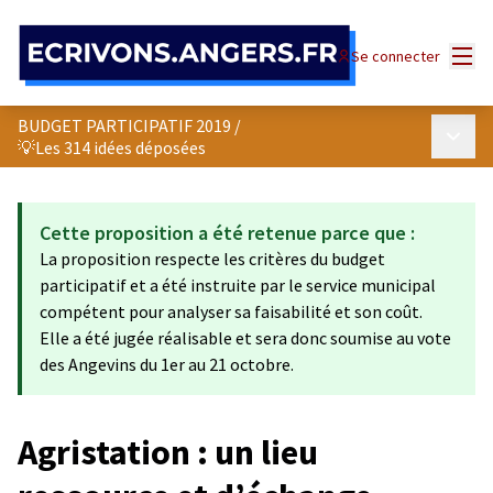
Panneau de gestion des cookies
Menu
Se connecter
BUDGET PARTICIPATIF 2019
/
Menu p
💡Les 314 idées déposées
Cette proposition a été retenue parce que :
La proposition respecte les critères du budget
participatif et a été instruite par le service municipal
compétent pour analyser sa faisabilité et son coût.
Elle a été jugée réalisable et sera donc soumise au vote
des Angevins du 1er au 21 octobre.
Agristation : un lieu