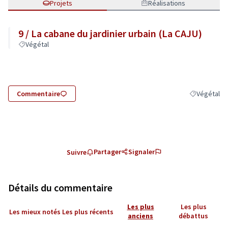
Projets
Réalisations
9 / La cabane du jardinier urbain (La CAJU)
Végétal
Commentaire
Végétal
Filtrer les r
Partager
Signaler
Suivre
Détails du commentaire
Les plus
Les plus
Les mieux notés
Les plus récents
anciens
débattus