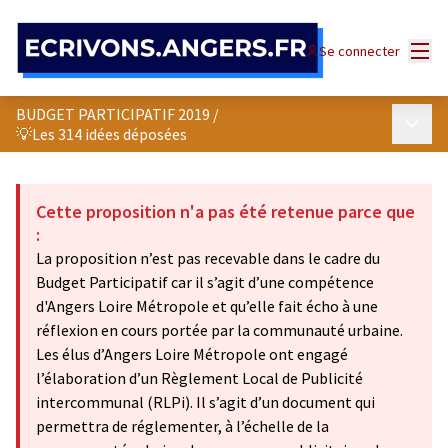
Panneau de gestion des cookies
Menu
Se connecter
BUDGET PARTICIPATIF 2019
/
Menu p
💡Les 314 idées déposées
Cette proposition n'a pas été retenue parce que
:
La proposition n’est pas recevable dans le cadre du
Budget Participatif car il s’agit d’une compétence
d'Angers Loire Métropole et qu’elle fait écho à une
réflexion en cours portée par la communauté urbaine.
Les élus d’Angers Loire Métropole ont engagé
l’élaboration d’un Règlement Local de Publicité
intercommunal (RLPi). Il s’agit d’un document qui
permettra de réglementer, à l’échelle de la