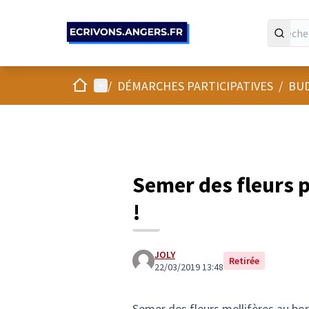
Panneau de gestion des cookies
Accueil
Menu principal
/
DÉMARCHES PARTICIPATIVES
/
BUD
Semer des fleurs p
!
JOLY
Retirée
22/03/2019 13:48
Semer des fleurs mellifères au bor