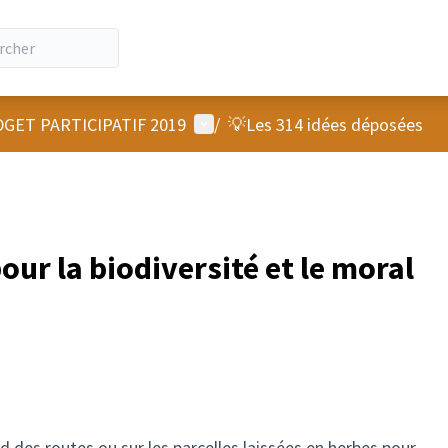
Menu utilisateur
GET PARTICIPATIF 2019
/
💡Les 314 idées déposées
our la biodiversité et le moral
d des routes ou sur les parcelles laissées en herbes pour