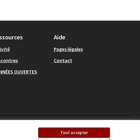
ssources
Aide
ivité
Pages légales
ncontres
Contact
NNÉES OUVERTES
Ecrivons Angers sur X
Ecrivons Angers sur
Tout accepter
(Lien externe)
(Lien externe)