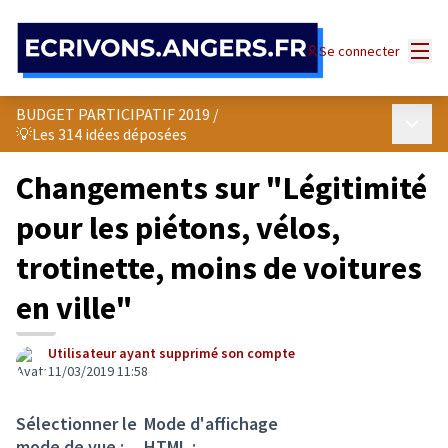
Panneau de gestion des cookies
Menu
Se connecter
BUDGET PARTICIPATIF 2019
/
Menu p
💡Les 314 idées déposées
Changements sur "Légitimité
pour les piétons, vélos,
trotinette, moins de voitures
en ville"
Utilisateur ayant supprimé son compte
11/03/2019 11:58
Sélectionner le
Mode d'affichage
mode de vue :
HTML :