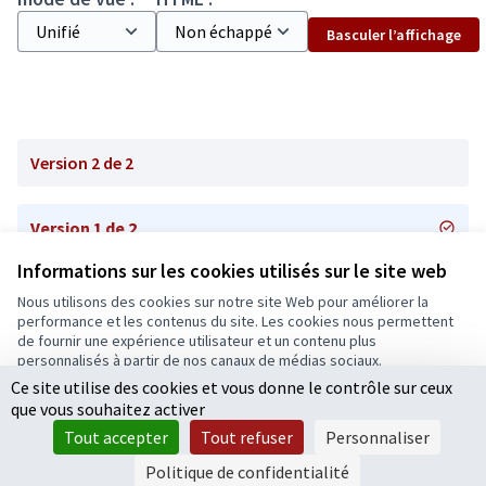
Basculer l’affichage
Version 2 de 2
Version 1 de 2
Informations sur les cookies utilisés sur le site web
Nous utilisons des cookies sur notre site Web pour améliorer la
Conditions d'utilisation
performance et les contenus du site. Les cookies nous permettent
Paramètres des cookies
de fournir une expérience utilisateur et un contenu plus
Ecrivons Angers sur X
Ecrivons Angers sur Facebook
personnalisés à partir de nos canaux de médias sociaux.
(Lien externe)
(Lien externe)
Ce site utilise des cookies et vous donne le contrôle sur ceux
Tout accepter
que vous souhaitez activer
Accepter seulement les cookies essentiels
Tout accepter
Tout refuser
Personnaliser
Licence Cre
(Lien extern
Paramètres
(Lien externe)
Site réalisé grâce au
logiciel libre Decidim
.
Politique de confidentialité
(Lien externe)