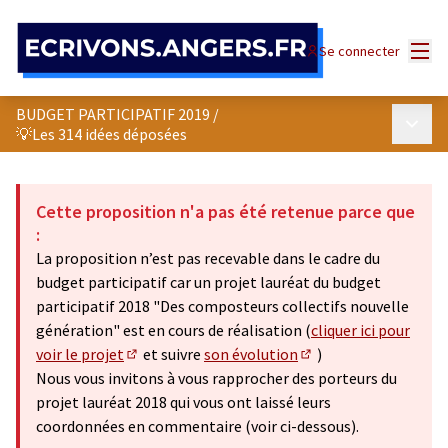
Panneau de gestion des cookies
Menu
Se connecter
BUDGET PARTICIPATIF 2019
/
Menu p
💡Les 314 idées déposées
Cette proposition n'a pas été retenue parce que
:
La proposition n’est pas recevable dans le cadre du
budget participatif car un projet lauréat du budget
participatif 2018 "Des composteurs collectifs nouvelle
génération" est en cours de réalisation (
cliquer ici pour
voir le projet
et suivre
son évolution
)
(S'ouvre dans un nouvel onglet)
(S'ouvre dans un nouv
Nous vous invitons à vous rapprocher des porteurs du
projet lauréat 2018 qui vous ont laissé leurs
coordonnées en commentaire (voir ci-dessous).