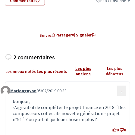
Commentaire
Eco-citoyenneté
Filtrer les résultats 
Partager
Signaler
Suivre
2 commentaires
Les plus
Les plus
Les mieux notés
Les plus récents
anciens
débattus
Marionguyon
05/02/2019 09:38
…
Commentaire 1226
bonjour,
s'agirait-il de compléter le projet financé en 2018 ´Des
composteurs collectifs nouvelle génération - projet
n°51´ ? ou y a-t-il quelque chose en plus ?
0
0