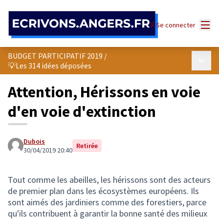
Panneau de gestion des cookies
Menu
Se connecter
BUDGET PARTICIPATIF 2019
/
Menu p
💡Les 314 idées déposées
Attention, Hérissons en voie
d'en voie d'extinction
Dubois
Retirée
30/04/2019 20:40
Tout comme les abeilles, les hérissons sont des acteurs
de premier plan dans les écosystèmes européens. Ils
sont aimés des jardiniers comme des forestiers, parce
qu'ils contribuent à garantir la bonne santé des milieux