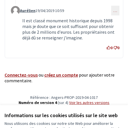
Aurélien
19/04/2019 10:59
…
Commentaire 1448 (réponse au commentaire 1440)
Il est classé monument historique depuis 1998
mais je doute que ce soit suffisant pour obtenir
plus de 2 millions d'euros. Les propriétaires ont
déjà dû se renseigner j'imagine.
0
0
Connectez-vous
ou
créez un compte
pour ajouter votre
commentaire.
Référence : Angers-PROP-2019-04-1017
Numéro de version 4
(sur 4)
voir les autres versions
Vérifiez l'empreinte numérique
Informations sur les cookies utilisés sur le site web
Nous utilisons des cookies sur notre site Web pour améliorer la
Conditions d'utilisation