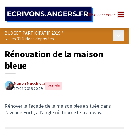
Panneau de gestion des cookies
Menu
Se connecter
BUDGET PARTICIPATIF 2019
/
Menu p
💡Les 314 idées déposées
Rénovation de la maison
bleue
Manon Mucchielli
Retirée
17/04/2019 20:29
Rénover la façade de la maison bleue située dans
l'avenue Foch, à l'angle où tourne le tramway.