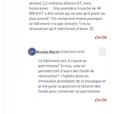
atteint 2,2 millions d’euros HT, hors
honoraires… Une première tranche de 44
000 € HT a été votée qui ne vise qu’à parer au
plus pressé." On comprend mieux pourquoi
ce bâtiment n'a pas (encore ?) eu la
rénovation qu'il mériterait d'avoir. 😉
0
0
Nicolas Marty
19/04/2019 10:55
…
Commentaire 1447 (réponse au commentaire 144
Ce bâtiment est-il classé au
patrimoine? Si non, cela lui
permettrait d'avoir des fonds de
rénovation? J'habite dans un
immeuble possédant de la mosaïque et
je me pose la question d'obtenir des
fonds pour conserver ce patrimoine.
0
0