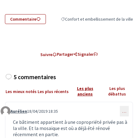
Commentaire
Confort et embellissement de la ville
Filtrer les résultats de la catégorie : Conf
Partager
Signaler
Suivre
5 commentaires
Les plus
Les plus
Les mieux notés
Les plus récents
anciens
débattus
Aurélien
18/04/2019 18:35
…
Commentaire 1440
Ce bâtiment appartient à une copropriété privée pas à
la ville. Et la mosaïque est où a déjà été rénové
récemment en partie.