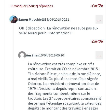
0
0
Masquer {count} réponses
Manon Mucchielli
19/04/2019 00:11
…
Commentaire 1445 (réponse au commentaire 1440)
Oh :( déception.. La rénovation ne saute pas aux
yeux. Merci pour l'information !
0
0
Aurélien
19/04/2019 00:20
…
Commentaire 1446 (réponse au commentaire 1445)
La rénovation est très complexe et très
coûteuse. Extrait du CO de novembre 2015 :
"La Maison Bleue, en haut de la rue d'Alsace,
a mal vieilli. Ou plutôt sa mosaïque signée
Odorico. La précédente rénovation date de
1979. L’érosion a depuis repris son action :
des fragments tombent même sur le
trottoir. Les 27 copropriétaires connaissent
désormais l’étendue et surtout la valeur des
dégâts : le montant des travaux à engager