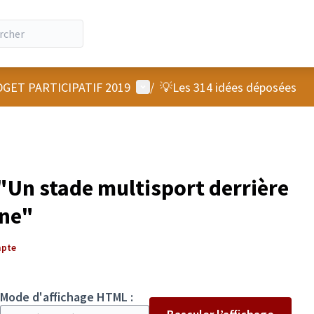
Menu utilisateur
GET PARTICIPATIF 2019
/
💡Les 314 idées déposées
Un stade multisport derrière
gne"
mpte
Mode d'affichage HTML :