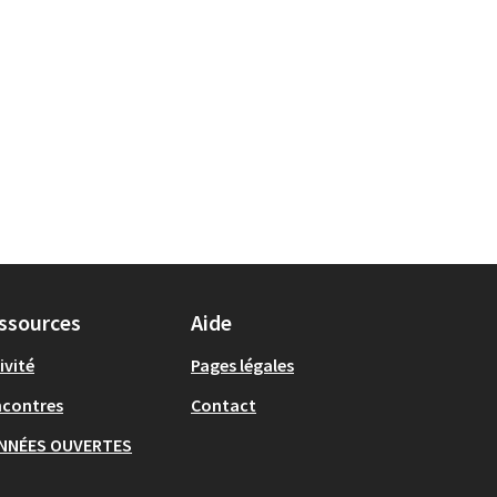
ssources
Aide
ivité
Pages légales
ncontres
Contact
NNÉES OUVERTES