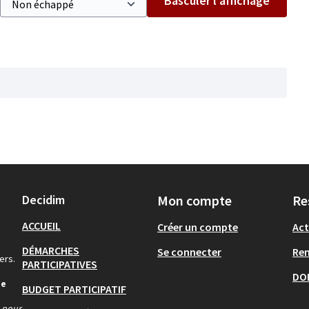
Basculer l’affichage
Decidim
Mon compte
Re
ACCUEIL
Créer un compte
Act
DÉMARCHES
Se connecter
Re
ers.
PARTICIPATIVES
DO
de
BUDGET PARTICIPATIF
s pour