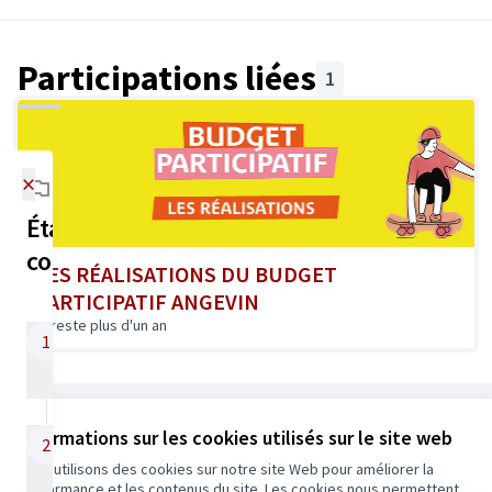
Participations liées
1
×
Étapes de la
concertation
LES RÉALISATIONS DU BUDGET
PARTICIPATIF ANGEVIN
reste plus d'un an
Je dépose mon
1
idée
30/01/2018 - 02/05/2018
Référence : Angers-PART-2017-12-7
Informations sur les cookies utilisés sur le site web
Evaluation de la
2
recevabilité
Nous utilisons des cookies sur notre site Web pour améliorer la
Conditions d'utilisation
performance et les contenus du site. Les cookies nous permettent