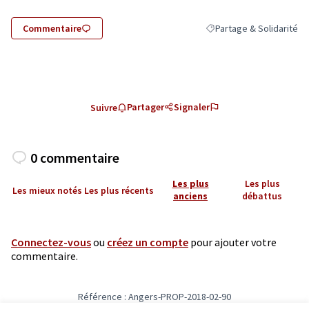
Commentaire
Partage & Solidarité
Filtrer les résultats de l
Partager
Signaler
Suivre
0 commentaire
Les plus
Les plus
Les mieux notés
Les plus récents
anciens
débattus
Connectez-vous
ou
créez un compte
pour ajouter votre
commentaire.
Référence : Angers-PROP-2018-02-90
Vérifiez l'empreinte numérique