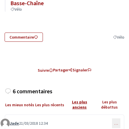
Basse-Chaîne
Vélo
Commentaire
Vélo
Filtrer le
Partager
Signaler
Suivre
6 commentaires
Les plus
Les plus
Les mieux notés
Les plus récents
anciens
débattus
Jade
21/03/2018 12:34
…
Commentaire 309