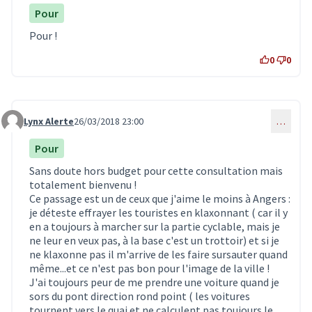
Pour
Pour !
0
0
Lynx Alerte
26/03/2018 23:00
…
Commentaire 343
Pour
Sans doute hors budget pour cette consultation mais
totalement bienvenu !
Ce passage est un de ceux que j'aime le moins à Angers :
je déteste effrayer les touristes en klaxonnant ( car il y
en a toujours à marcher sur la partie cyclable, mais je
ne leur en veux pas, à la base c'est un trottoir) et si je
ne klaxonne pas il m'arrive de les faire sursauter quand
même...et ce n'est pas bon pour l'image de la ville !
J'ai toujours peur de me prendre une voiture quand je
sors du pont direction rond point ( les voitures
tournent vers le quai et ne calculent pas toujours le