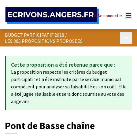
Panneau de gestion des cookies
Menu
Se connecter
BUDGET PARTICIPATIF 2018
/
Menu p
LES 305 PROPOSITIONS PROPOSEES
Cette proposition a été retenue parce que :
La proposition respecte les critères du budget
participatif et a été instruite par le service municipal
compétent pour analyser sa faisabilité et son coût. Elle
a été jugée réalisable et sera donc soumise au vote des
angevins.
Pont de Basse chaîne